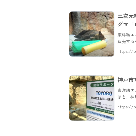
三次元
グマ「
東洋紡エ
販売する
https://b
神戸市
東洋紡エ
ほど、神
https://b