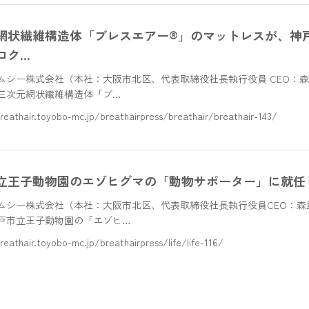
網状繊維構造体「ブレスエアー®」のマットレスが、神
ロク…
ムシー株式会社（本社：大阪市北区、代表取締役社長執行役員 CEO：森
三次元網状繊維構造体「ブ…
reathair.toyobo-mc.jp/breathairpress/breathair/breathair-143/
立王子動物園のエゾヒグマの「動物サポーター」に就任
ムシー株式会社（本社：大阪市北区、代表取締役社長執行役員CEO：森
戸市立王子動物園の「エゾヒ…
reathair.toyobo-mc.jp/breathairpress/life/life-116/