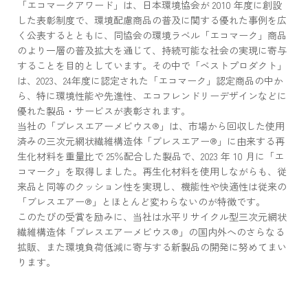
「エコマークアワード」は、日本環境協会が 2010 年度に創設
した表彰制度で、環境配慮商品の普及に関する優れた事例を広
く公表するとともに、同協会の環境ラベル「エコマーク」商品
のより一層の普及拡大を通じて、持続可能な社会の実現に寄与
することを目的としています。その中で「ベストプロダクト」
は、2023、24年度に認定された「エコマーク」認定商品の中か
ら、特に環境性能や先進性、エコフレンドリーデザインなどに
優れた製品・サービスが表彰されます。
当社の「ブレスエアーメビウス®」は、市場から回収した使用
済みの三次元網状繊維構造体「ブレスエアー®」に由来する再
生化材料を重量比で 25％配合した製品で、2023 年 10 月に「エ
コマーク」を取得しました。再生化材料を使用しながらも、従
来品と同等のクッション性を実現し、機能性や快適性は従来の
「ブレスエアー®」とほとんど変わらないのが特徴です。
このたびの受賞を励みに、当社は水平リサイクル型三次元網状
繊維構造体「ブレスエアーメビウス®」の国内外へのさらなる
拡販、また環境負荷低減に寄与する新製品の開発に努めてまい
ります。