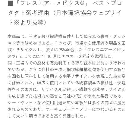
■「ブレスエアーメビウス®」 ベストプロ
ダクト選考理由（日本環境協会ウェブサイ
ト※より抜粋）
本商品は、三次元網状繊維構造体として知られる寝具・クッシ
ョン等の詰め物である。このたび、市場から使用済み製品を回
収・リサイクルし、製品に 25%配合した「ブレスエアーメビウ
ス®」として 2023 年 10 月にエコマーク認定を取得した。
同一工場内での廃材を有効利用する取り組みは以前より行われ
ていたが、さらに自社の三次元網状繊維構造体を使用する製品
を回収し原料として使用する水平リサイクルを実現した点が高
く評価された。幅広く使用されている既存製品の機能性・快適
性をそのままに、リサイクルが難しい繊維での水平リサイクル
を成し遂げた技術力の高さと同社の信念が表れた製品である。
シートやマットなど使用用途が広い本製品は多くの商品に展開
されるものであり、サーキュラーエコノミーにつながるものと
して大いに期待できると高く評価された。