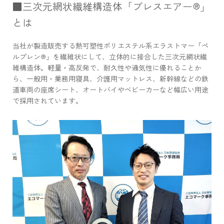
■三次元網状繊維構造体「ブレスエアー®」
とは
当社が製造販売する熱可塑性ポリエステル系エラストマー「ペ
ルプレン®」を繊維状にして、立体的に接合した三次元網状繊
維構造体。軽量・高反発で、耐久性や通気性に優れることか
ら、一般用・業務用寝具、介護用マットレス、新幹線などの鉄
道車両の座席シート、オートバイやベビーカーなど幅広い用途
で採用されています。