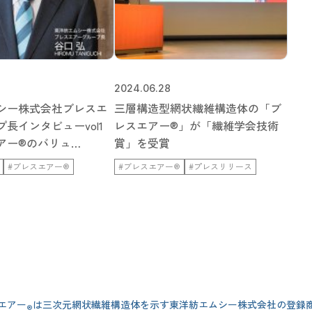
2024.06.28
シー株式会社ブレスエ
三層構造型網状繊維構造体の「ブ
長インタビューvol1
レスエアー®」が「繊維学会技術
アー®のバリュ…
賞」を受賞
#ブレスエアー®
#ブレスエアー®
#プレスリリース
エアー
は三次元網状繊維構造体を示す東洋紡エムシー株式会社の登録
®